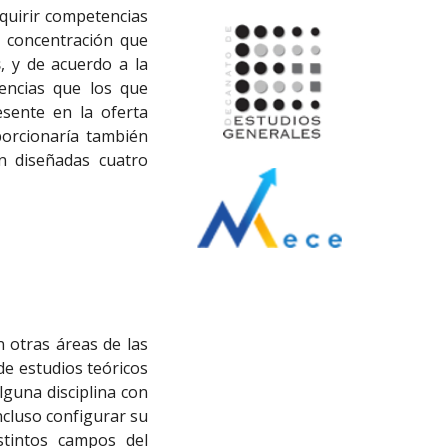
dquirir competencias
e concentración que
s
, y de acuerdo a la
tencias que los que
sente en la oferta
oporcionaría también
n diseñadas cuatro
 otras áreas de las
sde estudios teóricos
lguna disciplina con
ncluso configurar su
stintos campos del