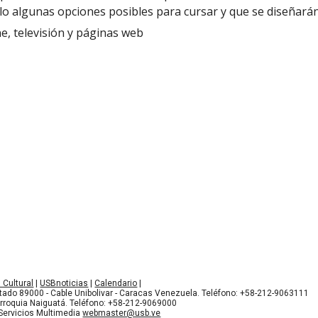
lo algunas opciones posibles para cursar y que se diseñar
ine, televisión y páginas web
Cultural
 | 
USBnoticias
 | 
Calendario
 |
rtado 89000 - Cable Unibolivar - Caracas Venezuela. Teléfono: +58-212-9063111
arroquia Naiguatá. Teléfono: +58-212-9069000
Servicios Multimedia 
webmaster@usb.ve