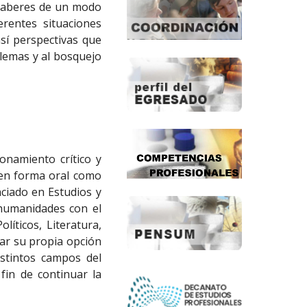
e saberes de un modo
ferentes situaciones
sí perspectivas que
blemas y al bosquejo
onamiento crítico y
o en forma oral como
nciado en Estudios y
 humanidades con el
líticos, Literatura,
rar su propia opción
istintos campos del
fin de continuar la