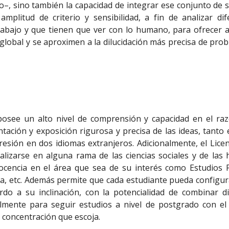
ético–, sino también la capacidad de integrar ese conjunto d
amplitud de criterio y sensibilidad, a fin de analizar di
abajo y que tienen que ver con lo humano, para ofrecer a
lobal y se aproximen a la dilucidación más precisa de pro
 posee un alto nivel de comprensión y capacidad en el raz
ntación y exposición rigurosa y precisa de las ideas, tant
resión en dos idiomas extranjeros. Adicionalmente, el Lice
alizarse en alguna rama de las ciencias sociales y de las
docencia en el área que sea de su interés como Estudios Po
ica, etc. Además permite que cada estudiante pueda configu
o a su inclinación, con la potencialidad de combinar d
lmente para seguir estudios a nivel de postgrado con el 
 concentración que escoja.